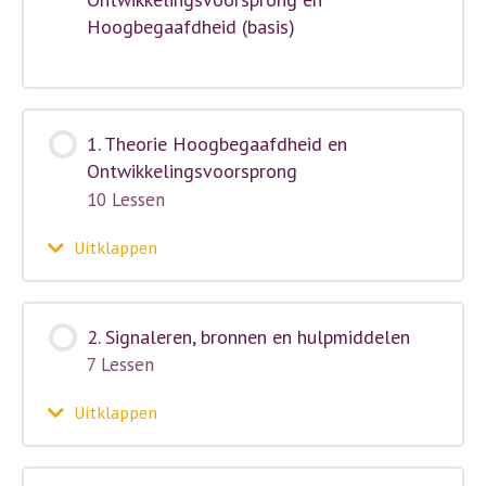
Hoogbegaafdheid (basis)
1. Theorie Hoogbegaafdheid en
Ontwikkelingsvoorsprong
10 Lessen
Uitklappen
1.
Theorie
Hoogbegaafdheid
en
2. Signaleren, bronnen en hulpmiddelen
Ontwikkelingsvoorsprong
7 Lessen
Uitklappen
2.
Signaleren,
bronnen
en