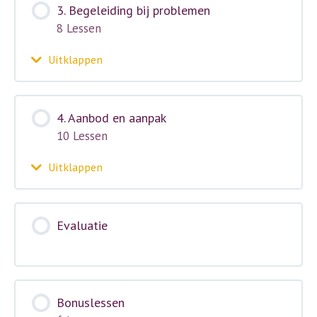
3. Begeleiding bij problemen
hulpmiddelen
8 Lessen
Uitklappen
3.
Begeleiding
bij
problemen
4. Aanbod en aanpak
10 Lessen
Uitklappen
4.
Aanbod
en
aanpak
Evaluatie
Bonuslessen