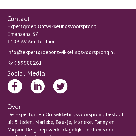
t
e
r
Contact
n
Expertgroep Ontwikkelingsvoorsprong
a
Emanzana 37
t
1103 AV Amsterdam
i
info@expertgroepontwikkelingsvoorsprong.nl
v
e
KvK 59900261
:
Social Media
Over
De Expertgroep Ontwikkelingsvoorsprong bestaat
uit 5 leden, Marieke, Baukje, Marieke, Fanny en
Mirjam. De groep werkt dagelijks met en voor