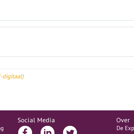
-digitaal)
Social Media
Over
ng
De Exp