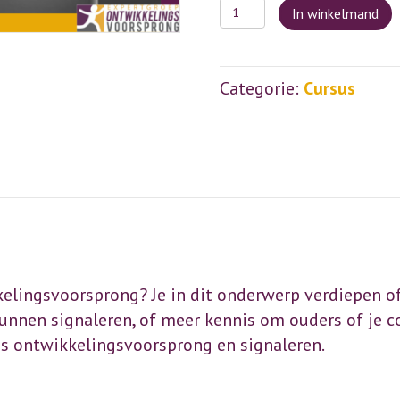
Cursus
In winkelmand
ontwikkelingsvoorspro
l
en
t
signaleren
Categorie:
Cursus
aantal
r
t
i
:
elingsvoorsprong? Je in dit onderwerp verdiepen of
unnen signaleren, of meer kennis om ouders of je c
us ontwikkelingsvoorsprong en signaleren.