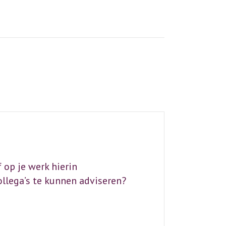
A
ng
e
n
a
v
e
 op je werk hierin
ollega’s te kunnen adviseren?