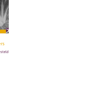
ers
esteld