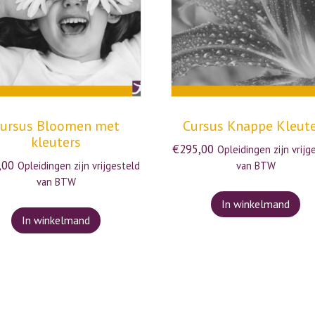
ursus Bloomen met
Cursus Knappe Kleut
kleuters
€
295,00
Opleidingen zijn vrijg
,00
Opleidingen zijn vrijgesteld
van BTW
van BTW
In winkelmand
In winkelmand